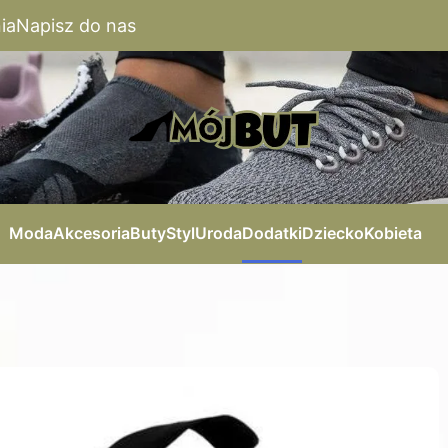
ia
Napisz do nas
Moda
Akcesoria
Buty
Styl
Uroda
Dodatki
Dziecko
Kobieta