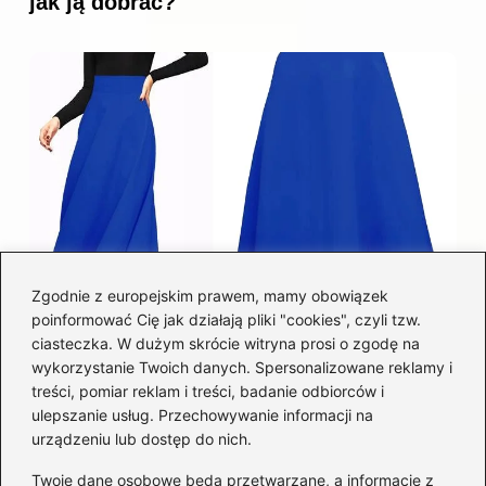
jak ją dobrać?
Zgodnie z europejskim prawem, mamy obowiązek
poinformować Cię jak działają pliki "cookies", czyli tzw.
Łatwy sposób jak skrócić spódnicę z
ciasteczka. W dużym skrócie witryna prosi o zgodę na
półkoła w domu
wykorzystanie Twoich danych. Spersonalizowane reklamy i
treści, pomiar reklam i treści, badanie odbiorców i
ulepszanie usług. Przechowywanie informacji na
Kategorie
urządzeniu lub dostęp do nich.
Twoje dane osobowe będą przetwarzane, a informacje z