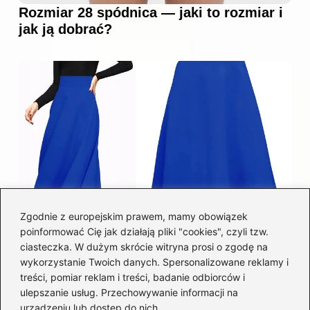
Rozmiar 28 spódnica — jaki to rozmiar i
jak ją dobrać?
Zgodnie z europejskim prawem, mamy obowiązek
poinformować Cię jak działają pliki "cookies", czyli tzw.
Łatwy sposób jak skrócić spódnicę z
ciasteczka. W dużym skrócie witryna prosi o zgodę na
półkoła w domu
wykorzystanie Twoich danych. Spersonalizowane reklamy i
treści, pomiar reklam i treści, badanie odbiorców i
ulepszanie usług. Przechowywanie informacji na
Kategorie
urządzeniu lub dostęp do nich.