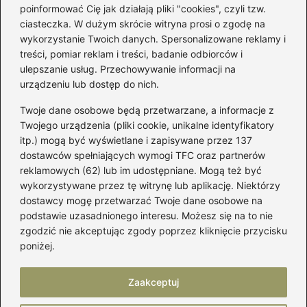
poinformować Cię jak działają pliki "cookies", czyli tzw.
Łatwy sposób jak skrócić spódnicę z
ciasteczka. W dużym skrócie witryna prosi o zgodę na
półkoła w domu
wykorzystanie Twoich danych. Spersonalizowane reklamy i
treści, pomiar reklam i treści, badanie odbiorców i
ulepszanie usług. Przechowywanie informacji na
Kategorie
urządzeniu lub dostęp do nich.
Twoje dane osobowe będą przetwarzane, a informacje z
Akcesoria
(29)
Twojego urządzenia (pliki cookie, unikalne identyfikatory
itp.) mogą być wyświetlane i zapisywane przez 137
Buty
(221)
dostawców spełniających wymogi TFC oraz partnerów
Dodatki
(59)
reklamowych (62) lub im udostępniane. Mogą też być
Dziecko
(100)
wykorzystywane przez tę witrynę lub aplikację. Niektórzy
Kobieta
(39)
dostawcy mogę przetwarzać Twoje dane osobowe na
podstawie uzasadnionego interesu. Możesz się na to nie
Moda
(109)
zgodzić nie akceptując zgody poprzez kliknięcie przycisku
Styl
(2)
poniżej.
Uroda
(121)
Zaakceptuj