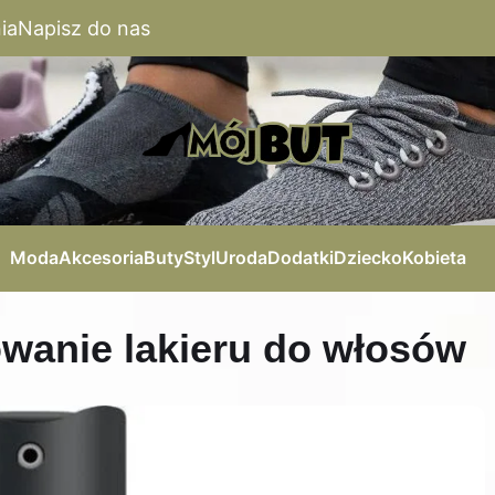
ia
Napisz do nas
Moda
Akcesoria
Buty
Styl
Uroda
Dodatki
Dziecko
Kobieta
wanie lakieru do włosów