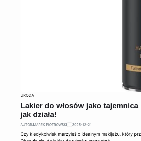
URODA
Lakier do włosów jako tajemnica
jak działa!
AUTOR:
MAREK PIOTROWSKI
2025-12-21
Czy kiedykolwiek marzyłeś o idealnym makijażu, który prz
Okazuje się, że lakier do włosów może stać…