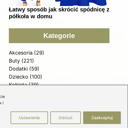
Łatwy sposób jak skrócić spódnicę z
półkoła w domu
Kategorie
Akcesoria
(29)
Buty
(221)
Dodatki
(59)
Dziecko
(100)
Kobieta
(39)
Moda
(109)
cie
Styl
(2)
 i
Uroda
(121)
Ustawienia
Odrzuć
Zaakceptuj