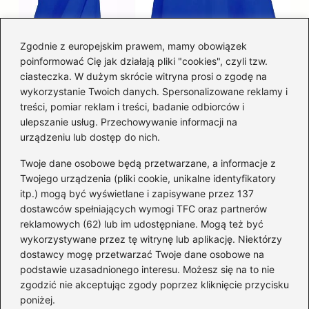
Zgodnie z europejskim prawem, mamy obowiązek
poinformować Cię jak działają pliki "cookies", czyli tzw.
Łatwy sposób jak skrócić spódnicę z
ciasteczka. W dużym skrócie witryna prosi o zgodę na
półkoła w domu
wykorzystanie Twoich danych. Spersonalizowane reklamy i
treści, pomiar reklam i treści, badanie odbiorców i
ulepszanie usług. Przechowywanie informacji na
Kategorie
urządzeniu lub dostęp do nich.
Twoje dane osobowe będą przetwarzane, a informacje z
Akcesoria
(29)
Twojego urządzenia (pliki cookie, unikalne identyfikatory
itp.) mogą być wyświetlane i zapisywane przez 137
Buty
(221)
dostawców spełniających wymogi TFC oraz partnerów
Dodatki
(59)
reklamowych (62) lub im udostępniane. Mogą też być
Dziecko
(100)
wykorzystywane przez tę witrynę lub aplikację. Niektórzy
Kobieta
(39)
dostawcy mogę przetwarzać Twoje dane osobowe na
podstawie uzasadnionego interesu. Możesz się na to nie
Moda
(109)
zgodzić nie akceptując zgody poprzez kliknięcie przycisku
Styl
(2)
poniżej.