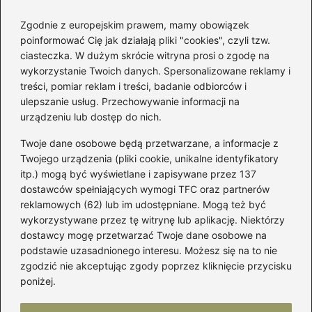
Zgodnie z europejskim prawem, mamy obowiązek
poinformować Cię jak działają pliki "cookies", czyli tzw.
Łatwy sposób jak skrócić spódnicę z
ciasteczka. W dużym skrócie witryna prosi o zgodę na
półkoła w domu
wykorzystanie Twoich danych. Spersonalizowane reklamy i
treści, pomiar reklam i treści, badanie odbiorców i
ulepszanie usług. Przechowywanie informacji na
Kategorie
urządzeniu lub dostęp do nich.
Twoje dane osobowe będą przetwarzane, a informacje z
Akcesoria
(29)
Twojego urządzenia (pliki cookie, unikalne identyfikatory
itp.) mogą być wyświetlane i zapisywane przez 137
Buty
(221)
dostawców spełniających wymogi TFC oraz partnerów
Dodatki
(59)
reklamowych (62) lub im udostępniane. Mogą też być
Dziecko
(100)
wykorzystywane przez tę witrynę lub aplikację. Niektórzy
Kobieta
(39)
dostawcy mogę przetwarzać Twoje dane osobowe na
podstawie uzasadnionego interesu. Możesz się na to nie
Moda
(109)
zgodzić nie akceptując zgody poprzez kliknięcie przycisku
Styl
(2)
poniżej.
Uroda
(121)