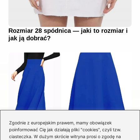
Rozmiar 28 spódnica — jaki to rozmiar i
jak ją dobrać?
Zgodnie z europejskim prawem, mamy obowiązek
poinformować Cię jak działają pliki "cookies", czyli tzw.
Łatwy sposób jak skrócić spódnicę z
ciasteczka. W dużym skrócie witryna prosi o zgodę na