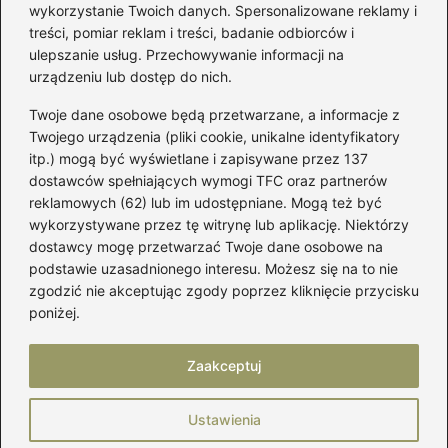
półkoła w domu
wykorzystanie Twoich danych. Spersonalizowane reklamy i
treści, pomiar reklam i treści, badanie odbiorców i
ulepszanie usług. Przechowywanie informacji na
Kategorie
urządzeniu lub dostęp do nich.
Twoje dane osobowe będą przetwarzane, a informacje z
Akcesoria
(29)
Twojego urządzenia (pliki cookie, unikalne identyfikatory
itp.) mogą być wyświetlane i zapisywane przez 137
Buty
(221)
dostawców spełniających wymogi TFC oraz partnerów
Dodatki
(59)
reklamowych (62) lub im udostępniane. Mogą też być
Dziecko
(100)
wykorzystywane przez tę witrynę lub aplikację. Niektórzy
Kobieta
(39)
dostawcy mogę przetwarzać Twoje dane osobowe na
podstawie uzasadnionego interesu. Możesz się na to nie
Moda
(109)
zgodzić nie akceptując zgody poprzez kliknięcie przycisku
Styl
(2)
poniżej.
Uroda
(121)
Zaakceptuj
Strona główna
Prywatność
Zasady użytkowania
Ustawienia
Napisz do nas