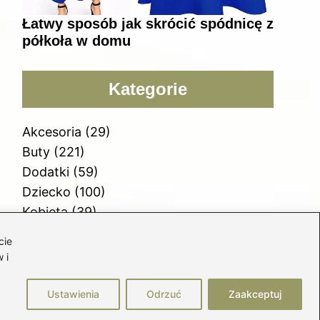
Łatwy sposób jak skrócić spódnicę z
półkoła w domu
Kategorie
Akcesoria
(29)
Buty
(221)
Dodatki
(59)
Dziecko
(100)
Kobieta
(39)
Moda
(109)
cie
Styl
(2)
 i
Uroda
(121)
Ustawienia
Odrzuć
Zaakceptuj