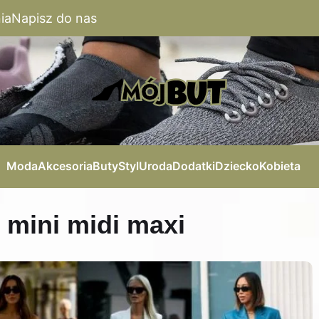
ia
Napisz do nas
Moda
Akcesoria
Buty
Styl
Uroda
Dodatki
Dziecko
Kobieta
 mini midi maxi