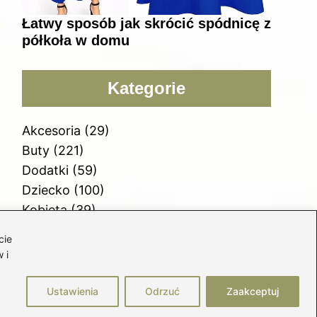
Łatwy sposób jak skrócić spódnicę z
półkoła w domu
Kategorie
Akcesoria
(29)
Buty
(221)
Dodatki
(59)
Dziecko
(100)
Kobieta
(39)
Moda
(109)
cie
Styl
(2)
 i
Uroda
(121)
Ustawienia
Odrzuć
Zaakceptuj