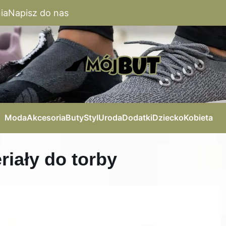
ia
Napisz do nas
Moda
Akcesoria
Buty
Styl
Uroda
Dodatki
Dziecko
Kobieta
riały do torby