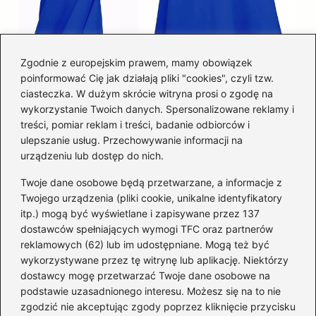
Zgodnie z europejskim prawem, mamy obowiązek
poinformować Cię jak działają pliki "cookies", czyli tzw.
Łatwy sposób jak skrócić spódnicę z
ciasteczka. W dużym skrócie witryna prosi o zgodę na
półkoła w domu
wykorzystanie Twoich danych. Spersonalizowane reklamy i
treści, pomiar reklam i treści, badanie odbiorców i
ulepszanie usług. Przechowywanie informacji na
Kategorie
urządzeniu lub dostęp do nich.
Twoje dane osobowe będą przetwarzane, a informacje z
Akcesoria
(29)
Twojego urządzenia (pliki cookie, unikalne identyfikatory
itp.) mogą być wyświetlane i zapisywane przez 137
Buty
(221)
dostawców spełniających wymogi TFC oraz partnerów
Dodatki
(59)
reklamowych (62) lub im udostępniane. Mogą też być
Dziecko
(100)
wykorzystywane przez tę witrynę lub aplikację. Niektórzy
Kobieta
(39)
dostawcy mogę przetwarzać Twoje dane osobowe na
podstawie uzasadnionego interesu. Możesz się na to nie
Moda
(109)
zgodzić nie akceptując zgody poprzez kliknięcie przycisku
Styl
(2)