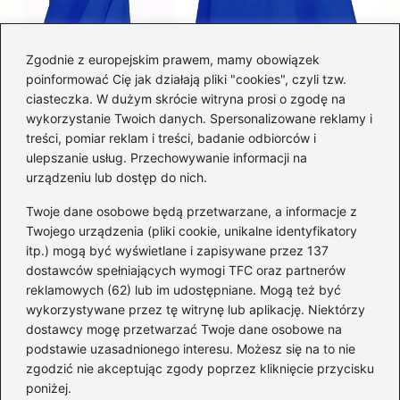
Zgodnie z europejskim prawem, mamy obowiązek
poinformować Cię jak działają pliki "cookies", czyli tzw.
Łatwy sposób jak skrócić spódnicę z
ciasteczka. W dużym skrócie witryna prosi o zgodę na
półkoła w domu
wykorzystanie Twoich danych. Spersonalizowane reklamy i
treści, pomiar reklam i treści, badanie odbiorców i
ulepszanie usług. Przechowywanie informacji na
Kategorie
urządzeniu lub dostęp do nich.
Twoje dane osobowe będą przetwarzane, a informacje z
Akcesoria
(29)
Twojego urządzenia (pliki cookie, unikalne identyfikatory
itp.) mogą być wyświetlane i zapisywane przez 137
Buty
(223)
dostawców spełniających wymogi TFC oraz partnerów
Dodatki
(59)
reklamowych (62) lub im udostępniane. Mogą też być
Dziecko
(101)
wykorzystywane przez tę witrynę lub aplikację. Niektórzy
Kobieta
(39)
dostawcy mogę przetwarzać Twoje dane osobowe na
podstawie uzasadnionego interesu. Możesz się na to nie
Moda
(109)
zgodzić nie akceptując zgody poprzez kliknięcie przycisku
Styl
(2)
poniżej.