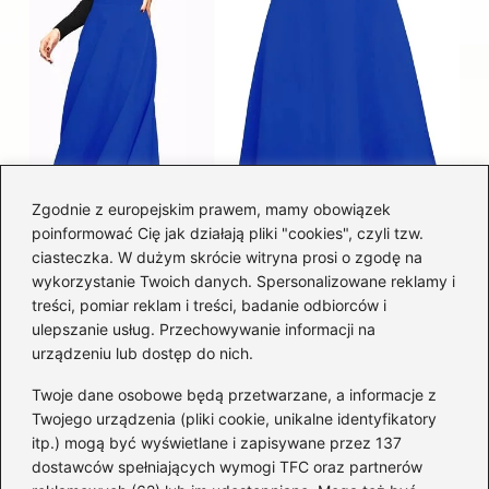
Zgodnie z europejskim prawem, mamy obowiązek
poinformować Cię jak działają pliki "cookies", czyli tzw.
Łatwy sposób jak skrócić spódnicę z
ciasteczka. W dużym skrócie witryna prosi o zgodę na
półkoła w domu
wykorzystanie Twoich danych. Spersonalizowane reklamy i
treści, pomiar reklam i treści, badanie odbiorców i
ulepszanie usług. Przechowywanie informacji na
Kategorie
urządzeniu lub dostęp do nich.
Twoje dane osobowe będą przetwarzane, a informacje z
Akcesoria
(29)
Twojego urządzenia (pliki cookie, unikalne identyfikatory
itp.) mogą być wyświetlane i zapisywane przez 137
Buty
(225)
dostawców spełniających wymogi TFC oraz partnerów
Dodatki
(60)