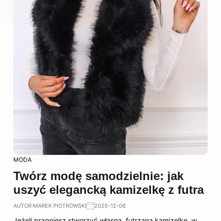
MODA
Twórz modę samodzielnie: jak
uszyć elegancką kamizelkę z futra
AUTOR:
MAREK PIOTROWSKI
2025-12-06
Jeżeli pragniesz stworzyć własną, futrzaną kamizelkę, w