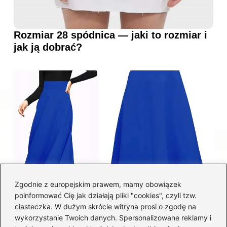
Rozmiar 28 spódnica — jaki to rozmiar i
jak ją dobrać?
Zgodnie z europejskim prawem, mamy obowiązek
poinformować Cię jak działają pliki "cookies", czyli tzw.
Łatwy sposób jak skrócić spódnicę z
ciasteczka. W dużym skrócie witryna prosi o zgodę na
półkoła w domu
wykorzystanie Twoich danych. Spersonalizowane reklamy i