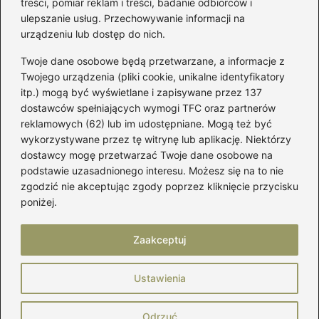
treści, pomiar reklam i treści, badanie odbiorców i
ulepszanie usług. Przechowywanie informacji na
Kategorie
urządzeniu lub dostęp do nich.
Twoje dane osobowe będą przetwarzane, a informacje z
Akcesoria
(29)
Twojego urządzenia (pliki cookie, unikalne identyfikatory
itp.) mogą być wyświetlane i zapisywane przez 137
Buty
(221)
dostawców spełniających wymogi TFC oraz partnerów
Dodatki
(59)
reklamowych (62) lub im udostępniane. Mogą też być
Dziecko
(100)
wykorzystywane przez tę witrynę lub aplikację. Niektórzy
Kobieta
(39)
dostawcy mogę przetwarzać Twoje dane osobowe na
podstawie uzasadnionego interesu. Możesz się na to nie
Moda
(109)
zgodzić nie akceptując zgody poprzez kliknięcie przycisku
Styl
(2)
poniżej.
Uroda
(121)
Zaakceptuj
Strona główna
Prywatność
Zasady użytkowania
Ustawienia
Napisz do nas
Copyright © 2026 MójBut.pl
Odrzuć