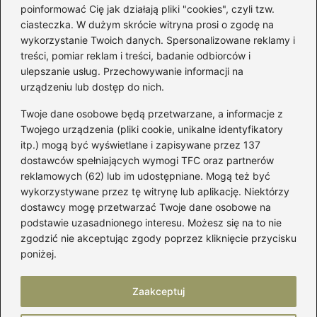
poinformować Cię jak działają pliki "cookies", czyli tzw.
Łatwy sposób jak skrócić spódnicę z
ciasteczka. W dużym skrócie witryna prosi o zgodę na
półkoła w domu
wykorzystanie Twoich danych. Spersonalizowane reklamy i
treści, pomiar reklam i treści, badanie odbiorców i
ulepszanie usług. Przechowywanie informacji na
Kategorie
urządzeniu lub dostęp do nich.
Twoje dane osobowe będą przetwarzane, a informacje z
Akcesoria
(29)
Twojego urządzenia (pliki cookie, unikalne identyfikatory
itp.) mogą być wyświetlane i zapisywane przez 137
Buty
(221)
dostawców spełniających wymogi TFC oraz partnerów
Dodatki
(59)
reklamowych (62) lub im udostępniane. Mogą też być
Dziecko
(100)
wykorzystywane przez tę witrynę lub aplikację. Niektórzy
Kobieta
(39)
dostawcy mogę przetwarzać Twoje dane osobowe na
podstawie uzasadnionego interesu. Możesz się na to nie
Moda
(109)
zgodzić nie akceptując zgody poprzez kliknięcie przycisku
Styl
(2)
poniżej.
Uroda
(121)
Zaakceptuj