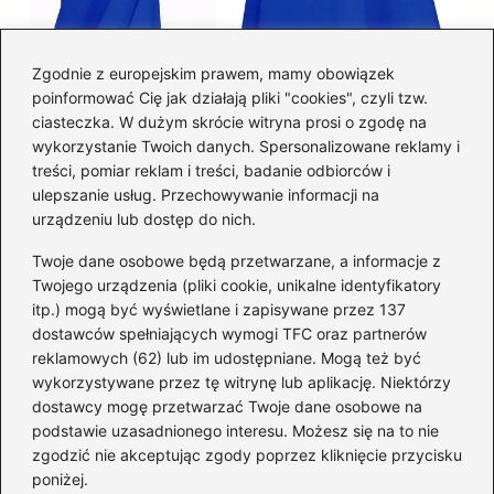
Zgodnie z europejskim prawem, mamy obowiązek
poinformować Cię jak działają pliki "cookies", czyli tzw.
Łatwy sposób jak skrócić spódnicę z
ciasteczka. W dużym skrócie witryna prosi o zgodę na
półkoła w domu
wykorzystanie Twoich danych. Spersonalizowane reklamy i
treści, pomiar reklam i treści, badanie odbiorców i
ulepszanie usług. Przechowywanie informacji na
Kategorie
urządzeniu lub dostęp do nich.
Twoje dane osobowe będą przetwarzane, a informacje z
Akcesoria
(29)
Twojego urządzenia (pliki cookie, unikalne identyfikatory
itp.) mogą być wyświetlane i zapisywane przez 137
Buty
(225)
dostawców spełniających wymogi TFC oraz partnerów
Dodatki
(60)
reklamowych (62) lub im udostępniane. Mogą też być
Dziecko
(101)
wykorzystywane przez tę witrynę lub aplikację. Niektórzy
Kobieta
(39)
dostawcy mogę przetwarzać Twoje dane osobowe na
podstawie uzasadnionego interesu. Możesz się na to nie
Moda
(109)
zgodzić nie akceptując zgody poprzez kliknięcie przycisku
Styl
(2)
poniżej.