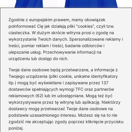
Zgodnie z europejskim prawem, mamy obowiązek
poinformować Cię jak działają pliki "cookies", czyli tzw.
Łatwy sposób jak skrócić spódnicę z
ciasteczka. W dużym skrócie witryna prosi o zgodę na
półkoła w domu
wykorzystanie Twoich danych. Spersonalizowane reklamy i
treści, pomiar reklam i treści, badanie odbiorców i
ulepszanie usług. Przechowywanie informacji na
Kategorie
urządzeniu lub dostęp do nich.
Twoje dane osobowe będą przetwarzane, a informacje z
Akcesoria
(29)
Twojego urządzenia (pliki cookie, unikalne identyfikatory
itp.) mogą być wyświetlane i zapisywane przez 137
Buty
(221)
dostawców spełniających wymogi TFC oraz partnerów
Dodatki
(59)
reklamowych (62) lub im udostępniane. Mogą też być
Dziecko
(100)
wykorzystywane przez tę witrynę lub aplikację. Niektórzy
Kobieta
(39)
dostawcy mogę przetwarzać Twoje dane osobowe na
podstawie uzasadnionego interesu. Możesz się na to nie
Moda
(109)
zgodzić nie akceptując zgody poprzez kliknięcie przycisku
Styl
(2)
poniżej.