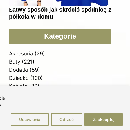
Łatwy sposób jak skrócić spódnicę z
półkoła w domu
Kategorie
Akcesoria
(29)
Buty
(221)
Dodatki
(59)
Dziecko
(100)
Kobieta
(39)
Moda
(109)
cie
Styl
(2)
 i
Uroda
(121)
Ustawienia
Odrzuć
Zaakceptuj