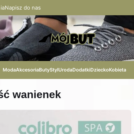
ia
Napisz do nas
Moda
Akcesoria
Buty
Styl
Uroda
Dodatki
Dziecko
Kobieta
ość wanienek