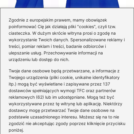
Zgodnie z europejskim prawem, mamy obowiązek
poinformować Cię jak działają pliki "cookies", czyli tzw.
Łatwy sposób jak skrócić spódnicę z
ciasteczka. W dużym skrócie witryna prosi o zgodę na
półkoła w domu
wykorzystanie Twoich danych. Spersonalizowane reklamy i
treści, pomiar reklam i treści, badanie odbiorców i
ulepszanie usług. Przechowywanie informacji na
Kategorie
urządzeniu lub dostęp do nich.
Twoje dane osobowe będą przetwarzane, a informacje z
Akcesoria
(29)
Twojego urządzenia (pliki cookie, unikalne identyfikatory
itp.) mogą być wyświetlane i zapisywane przez 137
Buty
(221)
dostawców spełniających wymogi TFC oraz partnerów
Dodatki
(59)
reklamowych (62) lub im udostępniane. Mogą też być
Dziecko
(100)
wykorzystywane przez tę witrynę lub aplikację. Niektórzy
Kobieta
(39)
dostawcy mogę przetwarzać Twoje dane osobowe na
podstawie uzasadnionego interesu. Możesz się na to nie
Moda
(109)
zgodzić nie akceptując zgody poprzez kliknięcie przycisku
Styl
(2)
poniżej.