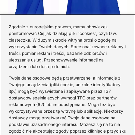
Zgodnie z europejskim prawem, mamy obowiązek
poinformować Cię jak działają pliki "cookies", czyli tzw.
Łatwy sposób jak skrócić spódnicę z
ciasteczka. W dużym skrócie witryna prosi o zgodę na
półkoła w domu
wykorzystanie Twoich danych. Spersonalizowane reklamy i
treści, pomiar reklam i treści, badanie odbiorców i
ulepszanie usług. Przechowywanie informacji na
Kategorie
urządzeniu lub dostęp do nich.
Twoje dane osobowe będą przetwarzane, a informacje z
Akcesoria
(29)
Twojego urządzenia (pliki cookie, unikalne identyfikatory
itp.) mogą być wyświetlane i zapisywane przez 137
Buty
(221)
dostawców spełniających wymogi TFC oraz partnerów
Dodatki
(59)
reklamowych (62) lub im udostępniane. Mogą też być
Dziecko
(100)
wykorzystywane przez tę witrynę lub aplikację. Niektórzy
Kobieta
(39)
dostawcy mogę przetwarzać Twoje dane osobowe na
podstawie uzasadnionego interesu. Możesz się na to nie
Moda
(109)
zgodzić nie akceptując zgody poprzez kliknięcie przycisku
Styl
(2)