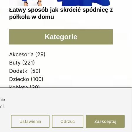
Łatwy sposób jak skrócić spódnicę z
półkoła w domu
Kategorie
Akcesoria
(29)
Buty
(221)
Dodatki
(59)
Dziecko
(100)
Kobieta
(39)
Moda
(109)
cie
Styl
(2)
 i
Uroda
(121)
Ustawienia
Odrzuć
Zaakceptuj