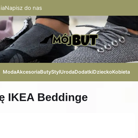
ia
Napisz do nas
Moda
Akcesoria
Buty
Styl
Uroda
Dodatki
Dziecko
Kobieta
fę IKEA Beddinge