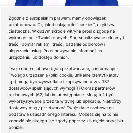
Zgodnie z europejskim prawem, mamy obowiązek
poinformować Cię jak działają pliki "cookies", czyli tzw.
Łatwy sposób jak skrócić spódnicę z
ciasteczka. W dużym skrócie witryna prosi o zgodę na
półkoła w domu
wykorzystanie Twoich danych. Spersonalizowane reklamy i
treści, pomiar reklam i treści, badanie odbiorców i
ulepszanie usług. Przechowywanie informacji na
Kategorie
urządzeniu lub dostęp do nich.
Twoje dane osobowe będą przetwarzane, a informacje z
Akcesoria
(29)
Twojego urządzenia (pliki cookie, unikalne identyfikatory
itp.) mogą być wyświetlane i zapisywane przez 137
Buty
(221)
dostawców spełniających wymogi TFC oraz partnerów
Dodatki
(59)
reklamowych (62) lub im udostępniane. Mogą też być
Dziecko
(100)
wykorzystywane przez tę witrynę lub aplikację. Niektórzy
Kobieta
(39)
dostawcy mogę przetwarzać Twoje dane osobowe na
podstawie uzasadnionego interesu. Możesz się na to nie
Moda
(109)
zgodzić nie akceptując zgody poprzez kliknięcie przycisku
Styl
(2)
poniżej.
Uroda
(121)