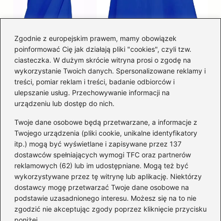
Zgodnie z europejskim prawem, mamy obowiązek
poinformować Cię jak działają pliki "cookies", czyli tzw.
Łatwy sposób jak skrócić spódnicę z
ciasteczka. W dużym skrócie witryna prosi o zgodę na
półkoła w domu
wykorzystanie Twoich danych. Spersonalizowane reklamy i
treści, pomiar reklam i treści, badanie odbiorców i
ulepszanie usług. Przechowywanie informacji na
Kategorie
urządzeniu lub dostęp do nich.
Twoje dane osobowe będą przetwarzane, a informacje z
Akcesoria
(29)
Twojego urządzenia (pliki cookie, unikalne identyfikatory
itp.) mogą być wyświetlane i zapisywane przez 137
Buty
(221)
dostawców spełniających wymogi TFC oraz partnerów
Dodatki
(59)
reklamowych (62) lub im udostępniane. Mogą też być
Dziecko
(100)
wykorzystywane przez tę witrynę lub aplikację. Niektórzy
Kobieta
(39)
dostawcy mogę przetwarzać Twoje dane osobowe na
podstawie uzasadnionego interesu. Możesz się na to nie
Moda
(109)
zgodzić nie akceptując zgody poprzez kliknięcie przycisku
Styl
(2)
poniżej.