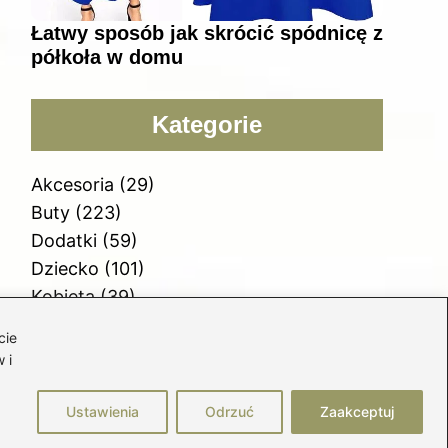
Łatwy sposób jak skrócić spódnicę z
półkoła w domu
Kategorie
Akcesoria
(29)
Buty
(223)
Dodatki
(59)
Dziecko
(101)
Kobieta
(39)
Moda
(109)
cie
Styl
(2)
 i
Uroda
(122)
Ustawienia
Odrzuć
Zaakceptuj