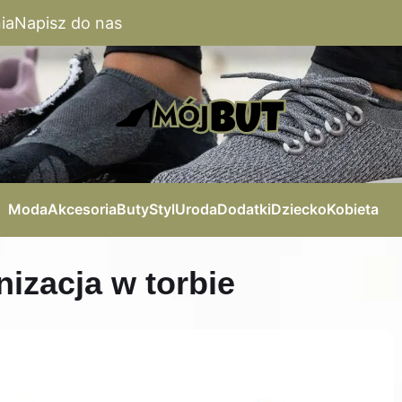
ia
Napisz do nas
Moda
Akcesoria
Buty
Styl
Uroda
Dodatki
Dziecko
Kobieta
nizacja w torbie