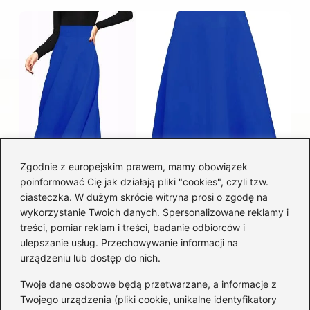
Zgodnie z europejskim prawem, mamy obowiązek
poinformować Cię jak działają pliki "cookies", czyli tzw.
Łatwy sposób jak skrócić spódnicę z
ciasteczka. W dużym skrócie witryna prosi o zgodę na
półkoła w domu
wykorzystanie Twoich danych. Spersonalizowane reklamy i
treści, pomiar reklam i treści, badanie odbiorców i
ulepszanie usług. Przechowywanie informacji na
Kategorie
urządzeniu lub dostęp do nich.
Twoje dane osobowe będą przetwarzane, a informacje z
Akcesoria
(29)
Twojego urządzenia (pliki cookie, unikalne identyfikatory