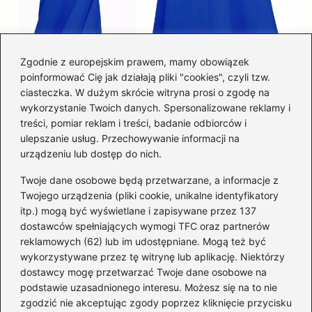
Zgodnie z europejskim prawem, mamy obowiązek
poinformować Cię jak działają pliki "cookies", czyli tzw.
Łatwy sposób jak skrócić spódnicę z
ciasteczka. W dużym skrócie witryna prosi o zgodę na
półkoła w domu
wykorzystanie Twoich danych. Spersonalizowane reklamy i
treści, pomiar reklam i treści, badanie odbiorców i
ulepszanie usług. Przechowywanie informacji na
Kategorie
urządzeniu lub dostęp do nich.
Twoje dane osobowe będą przetwarzane, a informacje z
Akcesoria
(29)
Twojego urządzenia (pliki cookie, unikalne identyfikatory
itp.) mogą być wyświetlane i zapisywane przez 137
Buty
(223)
dostawców spełniających wymogi TFC oraz partnerów
Dodatki
(59)
reklamowych (62) lub im udostępniane. Mogą też być
Dziecko
(101)
wykorzystywane przez tę witrynę lub aplikację. Niektórzy
Kobieta
(39)
dostawcy mogę przetwarzać Twoje dane osobowe na
podstawie uzasadnionego interesu. Możesz się na to nie
Moda
(109)
zgodzić nie akceptując zgody poprzez kliknięcie przycisku
Styl
(2)