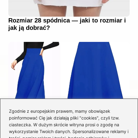
Rozmiar 28 spódnica — jaki to rozmiar i
jak ją dobrać?
Zgodnie z europejskim prawem, mamy obowiązek
poinformować Cię jak działają pliki "cookies", czyli tzw.
Łatwy sposób jak skrócić spódnicę z
ciasteczka. W dużym skrócie witryna prosi o zgodę na
półkoła w domu
wykorzystanie Twoich danych. Spersonalizowane reklamy i