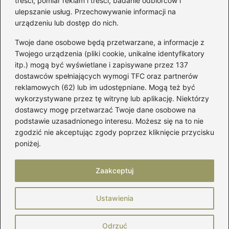
treści, pomiar reklam i treści, badanie odbiorców i
ulepszanie usług. Przechowywanie informacji na
Kategorie
urządzeniu lub dostęp do nich.
Twoje dane osobowe będą przetwarzane, a informacje z
Akcesoria
(29)
Twojego urządzenia (pliki cookie, unikalne identyfikatory
itp.) mogą być wyświetlane i zapisywane przez 137
Buty
(221)
dostawców spełniających wymogi TFC oraz partnerów
Dodatki
(59)
reklamowych (62) lub im udostępniane. Mogą też być
Dziecko
(100)
wykorzystywane przez tę witrynę lub aplikację. Niektórzy
Kobieta
(39)
dostawcy mogę przetwarzać Twoje dane osobowe na
podstawie uzasadnionego interesu. Możesz się na to nie
Moda
(109)
zgodzić nie akceptując zgody poprzez kliknięcie przycisku
Styl
(2)
poniżej.
Uroda
(121)
Zaakceptuj
Strona główna
Prywatność
Zasady użytkowania
Ustawienia
Napisz do nas
Copyright © 2026 MójBut.pl
Odrzuć