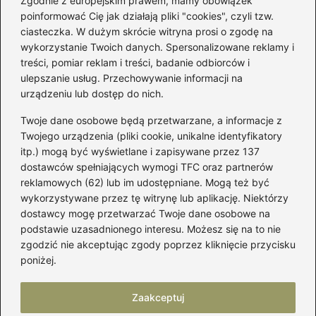
Zgodnie z europejskim prawem, mamy obowiązek
poinformować Cię jak działają pliki "cookies", czyli tzw.
Łatwy sposób jak skrócić spódnicę z
ciasteczka. W dużym skrócie witryna prosi o zgodę na
półkoła w domu
wykorzystanie Twoich danych. Spersonalizowane reklamy i
treści, pomiar reklam i treści, badanie odbiorców i
ulepszanie usług. Przechowywanie informacji na
Kategorie
urządzeniu lub dostęp do nich.
Twoje dane osobowe będą przetwarzane, a informacje z
Akcesoria
(29)
Twojego urządzenia (pliki cookie, unikalne identyfikatory
itp.) mogą być wyświetlane i zapisywane przez 137
Buty
(221)
dostawców spełniających wymogi TFC oraz partnerów
Dodatki
(59)
reklamowych (62) lub im udostępniane. Mogą też być
Dziecko
(100)
wykorzystywane przez tę witrynę lub aplikację. Niektórzy
Kobieta
(39)
dostawcy mogę przetwarzać Twoje dane osobowe na
podstawie uzasadnionego interesu. Możesz się na to nie
Moda
(109)
zgodzić nie akceptując zgody poprzez kliknięcie przycisku
Styl
(2)
poniżej.
Uroda
(121)
Zaakceptuj