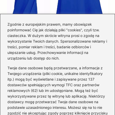
Zgodnie z europejskim prawem, mamy obowiązek
poinformować Cię jak działają pliki "cookies", czyli tzw.
Łatwy sposób jak skrócić spódnicę z
ciasteczka. W dużym skrócie witryna prosi o zgodę na
półkoła w domu
wykorzystanie Twoich danych. Spersonalizowane reklamy i
treści, pomiar reklam i treści, badanie odbiorców i
ulepszanie usług. Przechowywanie informacji na
Kategorie
urządzeniu lub dostęp do nich.
Twoje dane osobowe będą przetwarzane, a informacje z
Akcesoria
(29)
Twojego urządzenia (pliki cookie, unikalne identyfikatory
itp.) mogą być wyświetlane i zapisywane przez 137
Buty
(223)
dostawców spełniających wymogi TFC oraz partnerów
Dodatki
(59)
reklamowych (62) lub im udostępniane. Mogą też być
Dziecko
(101)
wykorzystywane przez tę witrynę lub aplikację. Niektórzy
Kobieta
(39)
dostawcy mogę przetwarzać Twoje dane osobowe na
podstawie uzasadnionego interesu. Możesz się na to nie
Moda
(109)
zgodzić nie akceptując zgody poprzez kliknięcie przycisku