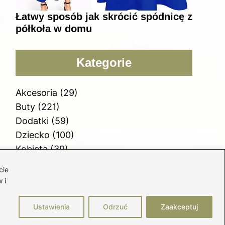
Łatwy sposób jak skrócić spódnicę z
półkoła w domu
Kategorie
Akcesoria
(29)
Buty
(221)
Dodatki
(59)
Dziecko
(100)
Kobieta
(39)
Moda
(109)
cie
Styl
(2)
 i
Uroda
(121)
Ustawienia
Odrzuć
Zaakceptuj