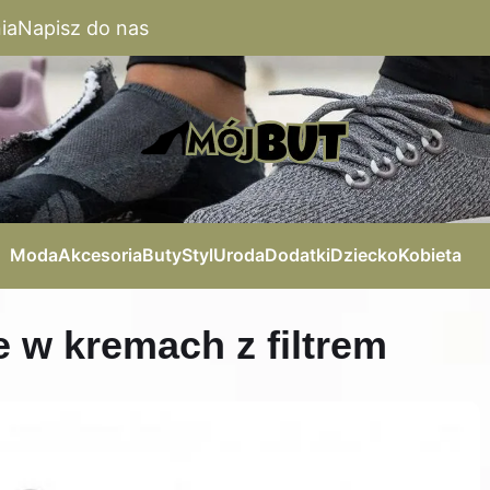
ia
Napisz do nas
Moda
Akcesoria
Buty
Styl
Uroda
Dodatki
Dziecko
Kobieta
e w kremach z filtrem