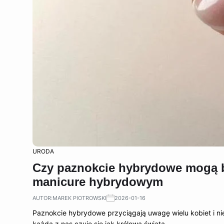
URODA
Czy paznokcie hybrydowe mogą b
manicure hybrydowym
AUTOR:
MAREK PIOTROWSKI
2026-01-16
Paznokcie hybrydowe przyciągają uwagę wielu kobiet i nie
każda z nas czuje się jak królowa świata.…