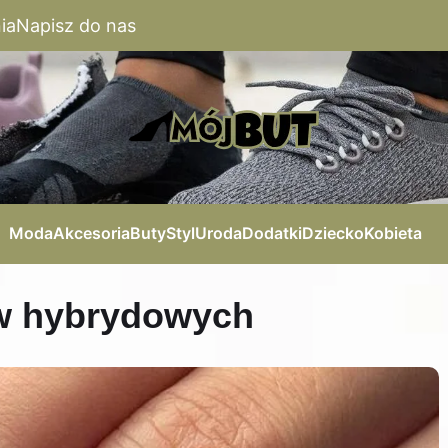
ia
Napisz do nas
Moda
Akcesoria
Buty
Styl
Uroda
Dodatki
Dziecko
Kobieta
ów hybrydowych