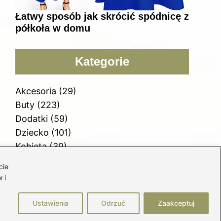
Łatwy sposób jak skrócić spódnicę z
półkoła w domu
Kategorie
Akcesoria
(29)
Buty
(223)
Dodatki
(59)
Dziecko
(101)
Kobieta
(39)
Moda
(109)
cie
Styl
(2)
 i
Uroda
(122)
Ustawienia
Odrzuć
Zaakceptuj