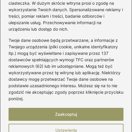
Łatwy sposób jak skrócić spódnicę z
ciasteczka. W dużym skrócie witryna prosi o zgodę na
półkoła w domu
wykorzystanie Twoich danych. Spersonalizowane reklamy i
treści, pomiar reklam i treści, badanie odbiorców i
ulepszanie usług. Przechowywanie informacji na
Kategorie
urządzeniu lub dostęp do nich.
Twoje dane osobowe będą przetwarzane, a informacje z
Akcesoria
(29)
Twojego urządzenia (pliki cookie, unikalne identyfikatory
itp.) mogą być wyświetlane i zapisywane przez 137
Buty
(223)
dostawców spełniających wymogi TFC oraz partnerów
Dodatki
(59)
reklamowych (62) lub im udostępniane. Mogą też być
Dziecko
(101)
wykorzystywane przez tę witrynę lub aplikację. Niektórzy
Kobieta
(39)
dostawcy mogę przetwarzać Twoje dane osobowe na
podstawie uzasadnionego interesu. Możesz się na to nie
Moda
(109)
zgodzić nie akceptując zgody poprzez kliknięcie przycisku
Styl
(2)
poniżej.
Uroda
(122)
Zaakceptuj
Strona główna
Prywatność
Zasady użytkowania
Ustawienia