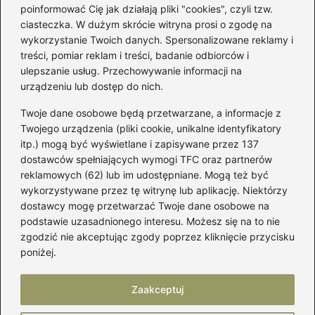
poinformować Cię jak działają pliki "cookies", czyli tzw.
Łatwy sposób jak skrócić spódnicę z
ciasteczka. W dużym skrócie witryna prosi o zgodę na
półkoła w domu
wykorzystanie Twoich danych. Spersonalizowane reklamy i
treści, pomiar reklam i treści, badanie odbiorców i
ulepszanie usług. Przechowywanie informacji na
Kategorie
urządzeniu lub dostęp do nich.
Twoje dane osobowe będą przetwarzane, a informacje z
Akcesoria
(29)
Twojego urządzenia (pliki cookie, unikalne identyfikatory
itp.) mogą być wyświetlane i zapisywane przez 137
Buty
(223)
dostawców spełniających wymogi TFC oraz partnerów
Dodatki
(59)
reklamowych (62) lub im udostępniane. Mogą też być
Dziecko
(101)
wykorzystywane przez tę witrynę lub aplikację. Niektórzy
Kobieta
(39)
dostawcy mogę przetwarzać Twoje dane osobowe na
podstawie uzasadnionego interesu. Możesz się na to nie
Moda
(109)
zgodzić nie akceptując zgody poprzez kliknięcie przycisku
Styl
(2)
poniżej.
Uroda
(122)
Zaakceptuj