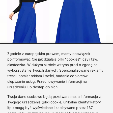
Zgodnie z europejskim prawem, mamy obowiązek
poinformować Cię jak działają pliki "cookies", czyli tzw.
Łatwy sposób jak skrócić spódnicę z
ciasteczka. W dużym skrócie witryna prosi o zgodę na
półkoła w domu
wykorzystanie Twoich danych. Spersonalizowane reklamy i
treści, pomiar reklam i treści, badanie odbiorców i
ulepszanie usług. Przechowywanie informacji na
Kategorie
urządzeniu lub dostęp do nich.
Twoje dane osobowe będą przetwarzane, a informacje z
Akcesoria
(29)
Twojego urządzenia (pliki cookie, unikalne identyfikatory
itp.) mogą być wyświetlane i zapisywane przez 137
Buty
(221)