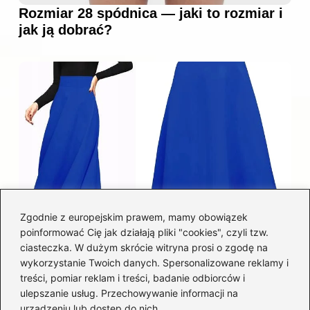
Rozmiar 28 spódnica — jaki to rozmiar i
jak ją dobrać?
Zgodnie z europejskim prawem, mamy obowiązek
poinformować Cię jak działają pliki "cookies", czyli tzw.
Łatwy sposób jak skrócić spódnicę z
ciasteczka. W dużym skrócie witryna prosi o zgodę na
półkoła w domu
wykorzystanie Twoich danych. Spersonalizowane reklamy i
treści, pomiar reklam i treści, badanie odbiorców i
ulepszanie usług. Przechowywanie informacji na
Kategorie
urządzeniu lub dostęp do nich.