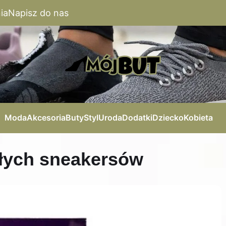
ia
Napisz do nas
Moda
Akcesoria
Buty
Styl
Uroda
Dodatki
Dziecko
Kobieta
ałych sneakersów