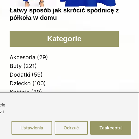
Łatwy sposób jak skrócić spódnicę z
półkoła w domu
Kategorie
Akcesoria
(29)
Buty
(221)
Dodatki
(59)
Dziecko
(100)
Kobieta
(39)
Moda
(109)
cie
Styl
(2)
 i
Uroda
(121)
Ustawienia
Odrzuć
Zaakceptuj