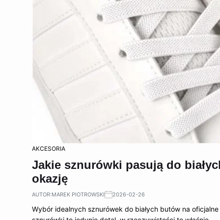
AKCESORIA
Jakie sznurówki pasują do biały
okazję
AUTOR:
MAREK PIOTROWSKI
2026-02-26
Wybór idealnych sznurówek do białych butów na oficjaln
sznurówki to jedynie detal, w rzeczywistości to właśnie…