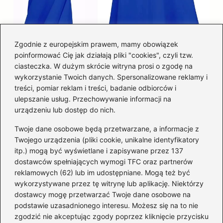
Zgodnie z europejskim prawem, mamy obowiązek
poinformować Cię jak działają pliki "cookies", czyli tzw.
Łatwy sposób jak skrócić spódnicę z
ciasteczka. W dużym skrócie witryna prosi o zgodę na
półkoła w domu
wykorzystanie Twoich danych. Spersonalizowane reklamy i
treści, pomiar reklam i treści, badanie odbiorców i
ulepszanie usług. Przechowywanie informacji na
Kategorie
urządzeniu lub dostęp do nich.
Twoje dane osobowe będą przetwarzane, a informacje z
Akcesoria
(29)
Twojego urządzenia (pliki cookie, unikalne identyfikatory
itp.) mogą być wyświetlane i zapisywane przez 137
Buty
(221)
dostawców spełniających wymogi TFC oraz partnerów
Dodatki
(59)
reklamowych (62) lub im udostępniane. Mogą też być
Dziecko
(100)
wykorzystywane przez tę witrynę lub aplikację. Niektórzy
Kobieta
(39)
dostawcy mogę przetwarzać Twoje dane osobowe na
podstawie uzasadnionego interesu. Możesz się na to nie
Moda
(109)
zgodzić nie akceptując zgody poprzez kliknięcie przycisku
Styl
(2)