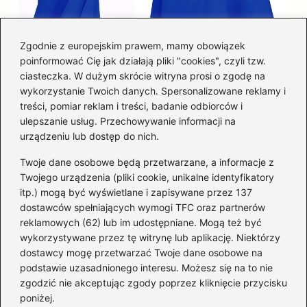
Zgodnie z europejskim prawem, mamy obowiązek
poinformować Cię jak działają pliki "cookies", czyli tzw.
Łatwy sposób jak skrócić spódnicę z
ciasteczka. W dużym skrócie witryna prosi o zgodę na
półkoła w domu
wykorzystanie Twoich danych. Spersonalizowane reklamy i
treści, pomiar reklam i treści, badanie odbiorców i
ulepszanie usług. Przechowywanie informacji na
Kategorie
urządzeniu lub dostęp do nich.
Twoje dane osobowe będą przetwarzane, a informacje z
Akcesoria
(29)
Twojego urządzenia (pliki cookie, unikalne identyfikatory
itp.) mogą być wyświetlane i zapisywane przez 137
Buty
(221)
dostawców spełniających wymogi TFC oraz partnerów
Dodatki
(59)
reklamowych (62) lub im udostępniane. Mogą też być
Dziecko
(100)
wykorzystywane przez tę witrynę lub aplikację. Niektórzy
Kobieta
(39)
dostawcy mogę przetwarzać Twoje dane osobowe na
podstawie uzasadnionego interesu. Możesz się na to nie
Moda
(109)
zgodzić nie akceptując zgody poprzez kliknięcie przycisku
Styl
(2)
poniżej.