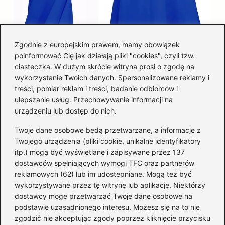
Zgodnie z europejskim prawem, mamy obowiązek
poinformować Cię jak działają pliki "cookies", czyli tzw.
Łatwy sposób jak skrócić spódnicę z
ciasteczka. W dużym skrócie witryna prosi o zgodę na
półkoła w domu
wykorzystanie Twoich danych. Spersonalizowane reklamy i
treści, pomiar reklam i treści, badanie odbiorców i
ulepszanie usług. Przechowywanie informacji na
Kategorie
urządzeniu lub dostęp do nich.
Twoje dane osobowe będą przetwarzane, a informacje z
Akcesoria
(28)
Twojego urządzenia (pliki cookie, unikalne identyfikatory
itp.) mogą być wyświetlane i zapisywane przez 137
Buty
(221)
dostawców spełniających wymogi TFC oraz partnerów
Dodatki
(59)
reklamowych (62) lub im udostępniane. Mogą też być
Dziecko
(99)
wykorzystywane przez tę witrynę lub aplikację. Niektórzy
Kobieta
(39)
dostawcy mogę przetwarzać Twoje dane osobowe na
podstawie uzasadnionego interesu. Możesz się na to nie
Moda
(108)
zgodzić nie akceptując zgody poprzez kliknięcie przycisku
Styl
(2)