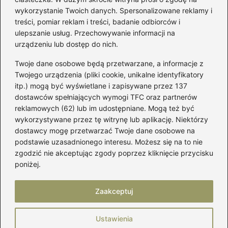
półkoła w domu
wykorzystanie Twoich danych. Spersonalizowane reklamy i
treści, pomiar reklam i treści, badanie odbiorców i
ulepszanie usług. Przechowywanie informacji na
Kategorie
urządzeniu lub dostęp do nich.
Twoje dane osobowe będą przetwarzane, a informacje z
Akcesoria
(29)
Twojego urządzenia (pliki cookie, unikalne identyfikatory
itp.) mogą być wyświetlane i zapisywane przez 137
Buty
(221)
dostawców spełniających wymogi TFC oraz partnerów
Dodatki
(59)
reklamowych (62) lub im udostępniane. Mogą też być
Dziecko
(100)
wykorzystywane przez tę witrynę lub aplikację. Niektórzy
Kobieta
(39)
dostawcy mogę przetwarzać Twoje dane osobowe na
podstawie uzasadnionego interesu. Możesz się na to nie
Moda
(109)
zgodzić nie akceptując zgody poprzez kliknięcie przycisku
Styl
(2)
poniżej.
Uroda
(121)
Zaakceptuj
Strona główna
Prywatność
Zasady użytkowania
Ustawienia