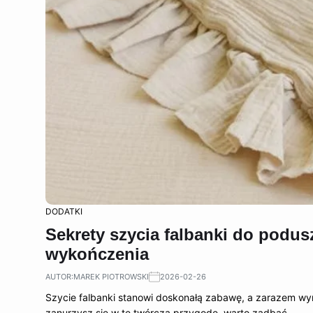
DODATKI
Sekrety szycia falbanki do podus
wykończenia
AUTOR:
MAREK PIOTROWSKI
2026-02-26
Szycie falbanki stanowi doskonałą zabawę, a zarazem wyr
zanurzysz się w tę twórczą przygodę, warto zadbać…