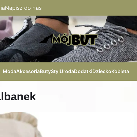
ia
Napisz do nas
Moda
Akcesoria
Buty
Styl
Uroda
Dodatki
Dziecko
Kobieta
albanek