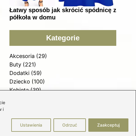
Łatwy sposób jak skrócić spódnicę z
półkoła w domu
Kategorie
Akcesoria
(29)
Buty
(221)
Dodatki
(59)
Dziecko
(100)
Kobieta
(39)
Moda
(109)
cie
Styl
(2)
 i
Uroda
(121)
Ustawienia
Odrzuć
Zaakceptuj