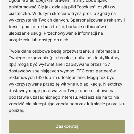
Zgodnie z europejskim prawem, mamy obowiązek
poinformować Cię jak działają pliki "cookies", czyli tzw.
Łatwy sposób jak skrócić spódnicę z
ciasteczka. W dużym skrócie witryna prosi o zgodę na
półkoła w domu
wykorzystanie Twoich danych. Spersonalizowane reklamy i
treści, pomiar reklam i treści, badanie odbiorców i
ulepszanie usług. Przechowywanie informacji na
Kategorie
urządzeniu lub dostęp do nich.
Twoje dane osobowe będą przetwarzane, a informacje z
Akcesoria
(29)
Twojego urządzenia (pliki cookie, unikalne identyfikatory
itp.) mogą być wyświetlane i zapisywane przez 137
Buty
(223)
dostawców spełniających wymogi TFC oraz partnerów
Dodatki
(59)
reklamowych (62) lub im udostępniane. Mogą też być
Dziecko
(101)
wykorzystywane przez tę witrynę lub aplikację. Niektórzy
Kobieta
(39)
dostawcy mogę przetwarzać Twoje dane osobowe na
podstawie uzasadnionego interesu. Możesz się na to nie
Moda
(109)
zgodzić nie akceptując zgody poprzez kliknięcie przycisku
Styl
(2)
poniżej.
Uroda
(122)
Zaakceptuj