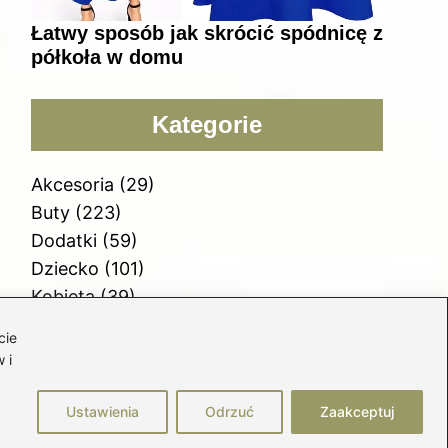
Łatwy sposób jak skrócić spódnicę z
półkoła w domu
Kategorie
Akcesoria
(29)
Buty
(223)
Dodatki
(59)
Dziecko
(101)
Kobieta
(39)
Moda
(109)
cie
Styl
(2)
 i
Uroda
(122)
Ustawienia
Odrzuć
Zaakceptuj