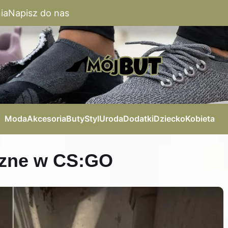
ia
Napisz do nas
Moda
Akcesoria
Buty
Styl
Uroda
Dodatki
Dziecko
Kobieta
czne w CS:GO