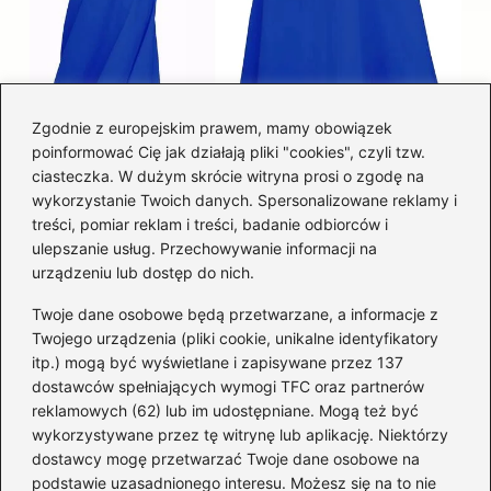
Zgodnie z europejskim prawem, mamy obowiązek
poinformować Cię jak działają pliki "cookies", czyli tzw.
Łatwy sposób jak skrócić spódnicę z
ciasteczka. W dużym skrócie witryna prosi o zgodę na
półkoła w domu
wykorzystanie Twoich danych. Spersonalizowane reklamy i
treści, pomiar reklam i treści, badanie odbiorców i
ulepszanie usług. Przechowywanie informacji na
Kategorie
urządzeniu lub dostęp do nich.
Twoje dane osobowe będą przetwarzane, a informacje z
Akcesoria
(29)
Twojego urządzenia (pliki cookie, unikalne identyfikatory
itp.) mogą być wyświetlane i zapisywane przez 137
Buty
(221)
dostawców spełniających wymogi TFC oraz partnerów
Dodatki
(59)
reklamowych (62) lub im udostępniane. Mogą też być
Dziecko
(100)
wykorzystywane przez tę witrynę lub aplikację. Niektórzy
Kobieta
(39)
dostawcy mogę przetwarzać Twoje dane osobowe na
podstawie uzasadnionego interesu. Możesz się na to nie
Moda
(109)