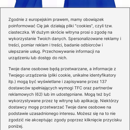
Zgodnie z europejskim prawem, mamy obowiązek
poinformować Cię jak działają pliki "cookies", czyli tzw.
Łatwy sposób jak skrócić spódnicę z
ciasteczka. W dużym skrócie witryna prosi o zgodę na
półkoła w domu
wykorzystanie Twoich danych. Spersonalizowane reklamy i
treści, pomiar reklam i treści, badanie odbiorców i
ulepszanie usług. Przechowywanie informacji na
Kategorie
urządzeniu lub dostęp do nich.
Twoje dane osobowe będą przetwarzane, a informacje z
Akcesoria
(29)
Twojego urządzenia (pliki cookie, unikalne identyfikatory
itp.) mogą być wyświetlane i zapisywane przez 137
Buty
(221)
dostawców spełniających wymogi TFC oraz partnerów
Dodatki
(59)
reklamowych (62) lub im udostępniane. Mogą też być
Dziecko
(100)
wykorzystywane przez tę witrynę lub aplikację. Niektórzy
Kobieta
(39)
dostawcy mogę przetwarzać Twoje dane osobowe na
podstawie uzasadnionego interesu. Możesz się na to nie
Moda
(109)
zgodzić nie akceptując zgody poprzez kliknięcie przycisku
Styl
(2)
poniżej.