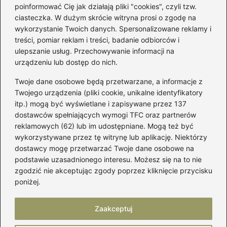
poinformować Cię jak działają pliki "cookies", czyli tzw.
Łatwy sposób jak skrócić spódnicę z
ciasteczka. W dużym skrócie witryna prosi o zgodę na
półkoła w domu
wykorzystanie Twoich danych. Spersonalizowane reklamy i
treści, pomiar reklam i treści, badanie odbiorców i
ulepszanie usług. Przechowywanie informacji na
Kategorie
urządzeniu lub dostęp do nich.
Twoje dane osobowe będą przetwarzane, a informacje z
Akcesoria
(29)
Twojego urządzenia (pliki cookie, unikalne identyfikatory
itp.) mogą być wyświetlane i zapisywane przez 137
Buty
(223)
dostawców spełniających wymogi TFC oraz partnerów
Dodatki
(59)
reklamowych (62) lub im udostępniane. Mogą też być
Dziecko
(101)
wykorzystywane przez tę witrynę lub aplikację. Niektórzy
Kobieta
(39)
dostawcy mogę przetwarzać Twoje dane osobowe na
podstawie uzasadnionego interesu. Możesz się na to nie
Moda
(109)
zgodzić nie akceptując zgody poprzez kliknięcie przycisku
Styl
(2)
poniżej.
Uroda
(122)
Zaakceptuj