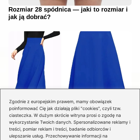
Rozmiar 28 spódnica — jaki to rozmiar i
jak ją dobrać?
Zgodnie z europejskim prawem, mamy obowiązek
poinformować Cię jak działają pliki "cookies", czyli tzw.
Łatwy sposób jak skrócić spódnicę z
ciasteczka. W dużym skrócie witryna prosi o zgodę na
półkoła w domu
wykorzystanie Twoich danych. Spersonalizowane reklamy i
treści, pomiar reklam i treści, badanie odbiorców i
ulepszanie usług. Przechowywanie informacji na