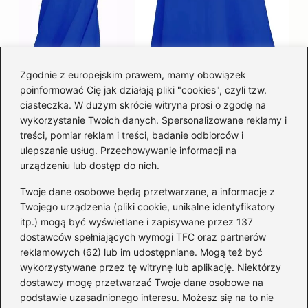
Zgodnie z europejskim prawem, mamy obowiązek
poinformować Cię jak działają pliki "cookies", czyli tzw.
Łatwy sposób jak skrócić spódnicę z
ciasteczka. W dużym skrócie witryna prosi o zgodę na
półkoła w domu
wykorzystanie Twoich danych. Spersonalizowane reklamy i
treści, pomiar reklam i treści, badanie odbiorców i
ulepszanie usług. Przechowywanie informacji na
Kategorie
urządzeniu lub dostęp do nich.
Twoje dane osobowe będą przetwarzane, a informacje z
Akcesoria
(29)
Twojego urządzenia (pliki cookie, unikalne identyfikatory
itp.) mogą być wyświetlane i zapisywane przez 137
Buty
(221)
dostawców spełniających wymogi TFC oraz partnerów
Dodatki
(59)
reklamowych (62) lub im udostępniane. Mogą też być
Dziecko
(100)
wykorzystywane przez tę witrynę lub aplikację. Niektórzy
Kobieta
(39)
dostawcy mogę przetwarzać Twoje dane osobowe na
podstawie uzasadnionego interesu. Możesz się na to nie
Moda
(109)