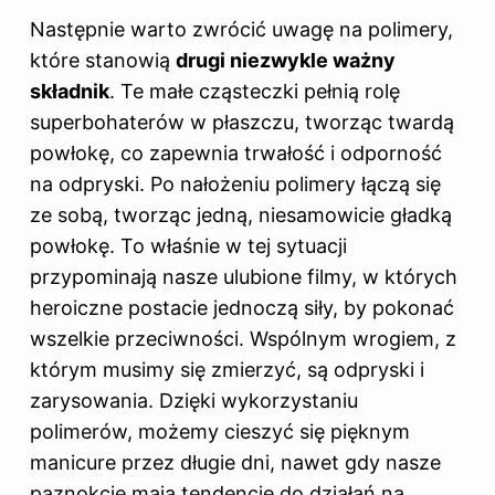
Następnie warto zwrócić uwagę na polimery,
które stanowią
drugi niezwykle ważny
składnik
. Te małe cząsteczki pełnią rolę
superbohaterów w płaszczu, tworząc twardą
powłokę, co zapewnia trwałość i odporność
na odpryski. Po nałożeniu polimery łączą się
ze sobą, tworząc jedną, niesamowicie gładką
powłokę. To właśnie w tej sytuacji
przypominają nasze ulubione filmy, w których
heroiczne postacie jednoczą siły, by pokonać
wszelkie przeciwności. Wspólnym wrogiem, z
którym musimy się zmierzyć, są odpryski i
zarysowania. Dzięki wykorzystaniu
polimerów, możemy cieszyć się pięknym
manicure przez długie dni, nawet gdy nasze
paznokcie mają tendencje do działań na