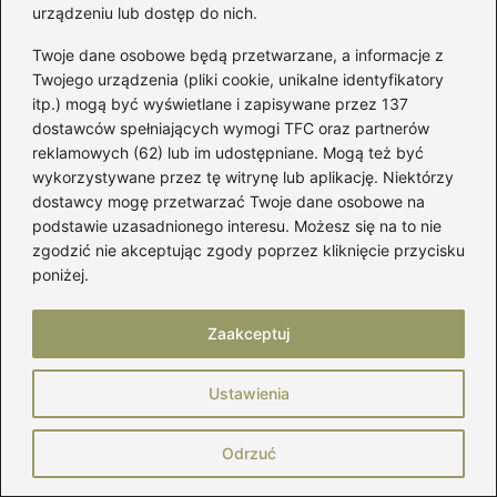
urządzeniu lub dostęp do nich.
Twoje dane osobowe będą przetwarzane, a informacje z
Adres email
*
Twojego urządzenia (pliki cookie, unikalne identyfikatory
itp.) mogą być wyświetlane i zapisywane przez 137
dostawców spełniających wymogi TFC oraz partnerów
Witryna internetowa
reklamowych (62) lub im udostępniane. Mogą też być
wykorzystywane przez tę witrynę lub aplikację. Niektórzy
dostawcy mogę przetwarzać Twoje dane osobowe na
podstawie uzasadnionego interesu. Możesz się na to nie
Zapamiętaj moje dane w tej przeglądarce
podczas pisania kolejnych komentarzy.
zgodzić nie akceptując zgody poprzez kliknięcie przycisku
poniżej.
Zaakceptuj
Poczytaj więcej
Ustawienia
Odrzuć