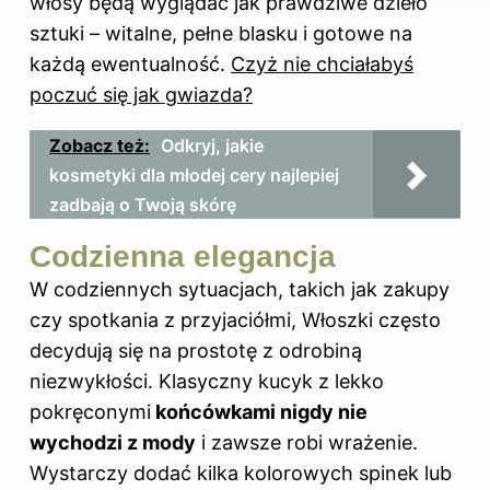
włosy będą wyglądać jak prawdziwe dzieło
sztuki – witalne, pełne blasku i gotowe na
każdą ewentualność.
Czyż nie chciałabyś
poczuć się jak gwiazda?
Zobacz też:
Odkryj, jakie
kosmetyki dla młodej cery najlepiej
zadbają o Twoją skórę
Codzienna elegancja
W codziennych sytuacjach, takich jak zakupy
czy spotkania z przyjaciółmi, Włoszki często
decydują się na prostotę z odrobiną
niezwykłości. Klasyczny kucyk z lekko
pokręconymi
końcówkami nigdy nie
wychodzi z mody
i zawsze robi wrażenie.
Wystarczy dodać kilka kolorowych spinek lub