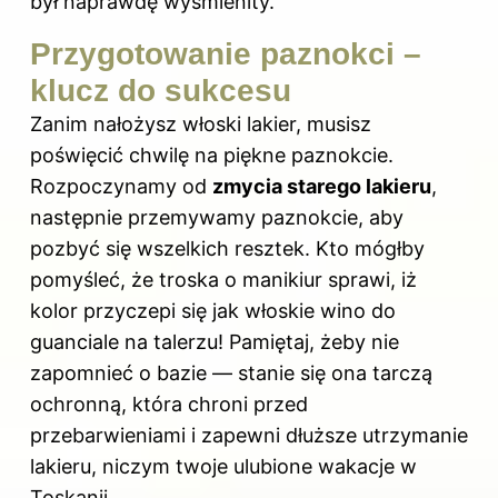
był naprawdę wyśmienity.
Przygotowanie paznokci –
klucz do sukcesu
Zanim nałożysz włoski lakier, musisz
poświęcić chwilę na piękne paznokcie.
Rozpoczynamy od
zmycia starego lakieru
,
następnie przemywamy paznokcie, aby
pozbyć się wszelkich resztek. Kto mógłby
pomyśleć, że troska o manikiur sprawi, iż
kolor przyczepi się jak włoskie wino do
guanciale na talerzu! Pamiętaj, żeby nie
zapomnieć o bazie — stanie się ona tarczą
ochronną, która chroni przed
przebarwieniami i zapewni dłuższe utrzymanie
lakieru, niczym twoje ulubione wakacje w
Toskanii.