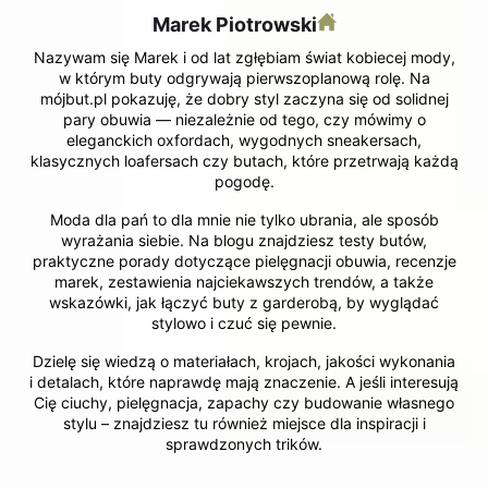
Marek Piotrowski
Nazywam się Marek i od lat zgłębiam świat kobiecej mody,
w którym buty odgrywają pierwszoplanową rolę. Na
mójbut.pl pokazuję, że dobry styl zaczyna się od solidnej
pary obuwia — niezależnie od tego, czy mówimy o
eleganckich oxfordach, wygodnych sneakersach,
klasycznych loafersach czy butach, które przetrwają każdą
pogodę.
Moda dla pań to dla mnie nie tylko ubrania, ale sposób
wyrażania siebie. Na blogu znajdziesz testy butów,
praktyczne porady dotyczące pielęgnacji obuwia, recenzje
marek, zestawienia najciekawszych trendów, a także
wskazówki, jak łączyć buty z garderobą, by wyglądać
stylowo i czuć się pewnie.
Dzielę się wiedzą o materiałach, krojach, jakości wykonania
i detalach, które naprawdę mają znaczenie. A jeśli interesują
Cię ciuchy, pielęgnacja, zapachy czy budowanie własnego
stylu – znajdziesz tu również miejsce dla inspiracji i
sprawdzonych trików.