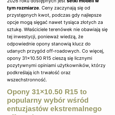
2026 roku dostępnych jest
setki modeli w
tym rozmiarze
. Ceny zaczynają się od
przystępnych kwot, podczas gdy najlepsze
opcje mogą sięgać nawet tysiąca złotych za
sztukę. Właściciele terenówek nie obawiają się
tej inwestycji, ponieważ wiedzą, że
odpowiednie opony stanowią klucz do
udanych przygód off-roadowych. Co więcej,
opony 31×10.50 R15 cieszą się licznymi
pozytywnymi opiniami użytkowników, którzy
podkreślają ich trwałość oraz
wszechstronność.
Opony 31×10.50 R15 to
popularny wybór wśród
entuzjastów ekstremalnego