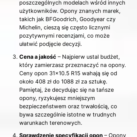
poszczególnych modelach wśród innych
użytkowników. Opony znanych marek,
takich jak BFGoodrich, Goodyear czy
Michelin, cieszą się często licznymi
pozytywnymi recenzjami, co może
ułatwić podjęcie decyzji.
Cena a jakość
– Najpierw ustal budżet,
który zamierzasz przeznaczyć na opony.
Ceny opon 31×10.5 R15 wahają się od
około 408 zł do 1088 zł za sztukę.
Pamiętaj, że decydując się na tańsze
opony, ryzykujesz mniejszym
bezpieczeństwem oraz trwałością, co
bywa szczególnie istotne w trudnych
warunkach terenowych.
Sprawdzenie specyfikacji opon
– Opony