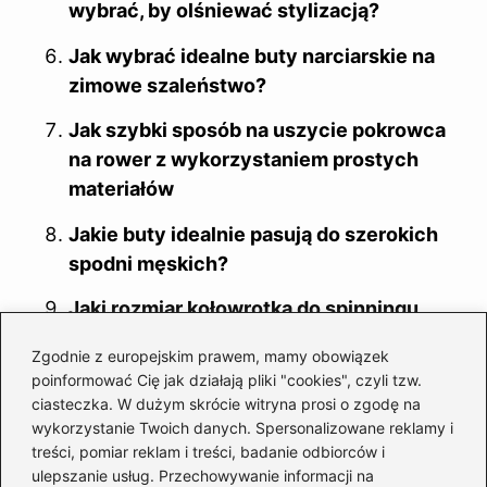
wybrać, by olśniewać stylizacją?
Jak wybrać idealne buty narciarskie na
zimowe szaleństwo?
Jak szybki sposób na uszycie pokrowca
na rower z wykorzystaniem prostych
materiałów
Jakie buty idealnie pasują do szerokich
spodni męskich?
Jaki rozmiar kołowrotka do spinningu
wybrać, aby zwiększyć szanse na
Zgodnie z europejskim prawem, mamy obowiązek
sukces?
poinformować Cię jak działają pliki "cookies", czyli tzw.
ciasteczka. W dużym skrócie witryna prosi o zgodę na
Najcieplejsze buty na zimę – jak je
wykorzystanie Twoich danych. Spersonalizowane reklamy i
wybrać, aby nie zmarznąć?
treści, pomiar reklam i treści, badanie odbiorców i
ulepszanie usług. Przechowywanie informacji na