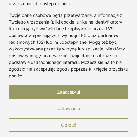
urządzeniu lub dostęp do nich.
Twoje dane osobowe będą przetwarzane, a informacje z
Twojego urządzenia (pliki cookie, unikalne identyfikatory
itp.) mogą być wyświetlane i zapisywane przez 137
dostawców spełniających wymogi TFC oraz partnerów
reklamowych (62) lub im udostępniane. Mogą też być
wykorzystywane przez tę witrynę lub aplikację. Niektórzy
Marek Piotrowski
dostawcy mogę przetwarzać Twoje dane osobowe na
podstawie uzasadnionego interesu. Możesz się na to nie
Nazywam się Marek i od lat zgłębiam świat kobiecej mody,
w którym buty odgrywają pierwszoplanową rolę. Na
zgodzić nie akceptując zgody poprzez kliknięcie przycisku
mójbut.pl pokazuję, że dobry styl zaczyna się od solidnej
poniżej.
pary obuwia — niezależnie od tego, czy mówimy o
eleganckich oxfordach, wygodnych sneakersach,
Zaakceptuj
klasycznych loafersach czy butach, które przetrwają każdą
pogodę.
Ustawienia
Moda dla pań to dla mnie nie tylko ubrania, ale sposób
wyrażania siebie. Na blogu znajdziesz testy butów,
praktyczne porady dotyczące pielęgnacji obuwia, recenzje
Odrzuć
marek, zestawienia najciekawszych trendów, a także
wskazówki, jak łączyć buty z garderobą, by wyglądać