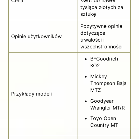
Cena
kwot do nawet
tysiąca złotych za
sztukę
Pozytywne opinie
dotyczące
Opinie użytkowników
trwałości i
wszechstronności
BFGoodrich
KO2
Mickey
Thompson Baja
MTZ
Przykłady modeli
Goodyear
Wrangler MT/R
Toyo Open
Country MT